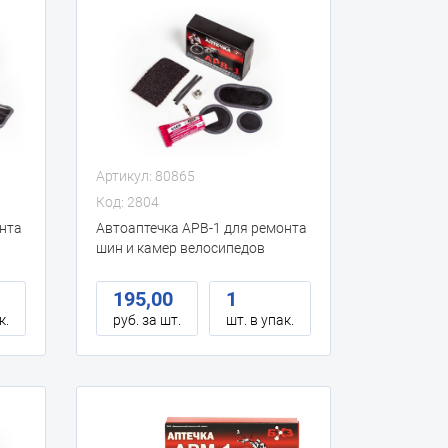
Артикул: 80865
Код: 2804
онта
Автоаптечка АРВ-1 для ремонта
шин и камер велосипедов
(пласт. бокс)
195,00
1
к.
руб. за шт.
шт. в упак.