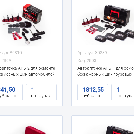
икул: 80810
Артикул: 80889
: 2809
Код: 2803
оаптечка АРБ-2 для ремонта
Автоаптечка АРБ-Г для рем
камерных шин автомобилей
бескамерных шин грузовых
ст. бокс)
автомобилей (пласт. бокс)
841,50
1
1812,55
1
уб. за шт.
шт. в упак.
руб. за шт.
шт. в упа