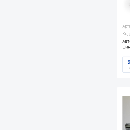
Арт
Код
Авт
шин
р