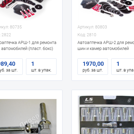
икул: 80735
Артикул: 80803
: 2822
Код: 2810
оаптечка АРШ-1 для ремонта
Автоаптечка АРШ-2 для рем
 автомобилей (пласт. бокс)
шин и камер автомобилей
(пласт. бокс)
989,40
1
1970,00
1
уб. за шт.
шт. в упак.
руб. за шт.
шт. в упа