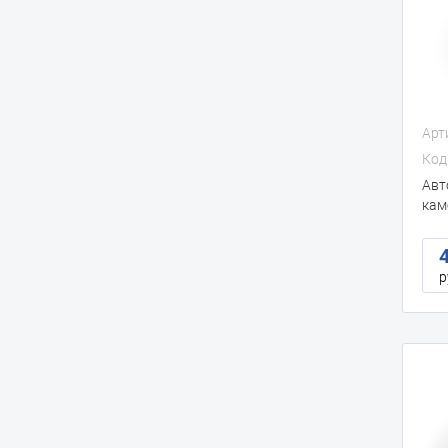
Арт
Код
Авт
кам
бок
р