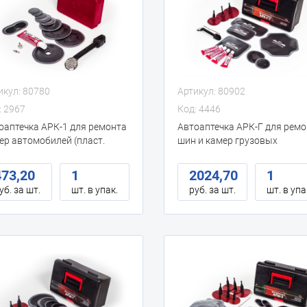
икул: 80780
Артикул: 80902
: 2967
Код: 4446
оаптечка АРК-1 для ремонта
Автоаптечка АРК-Г для рем
ер автомобилей (пласт.
шин и камер грузовых
с)
автомобилей (пласт. бокс)
473,20
1
2024,70
1
уб. за шт.
шт. в упак.
руб. за шт.
шт. в упа