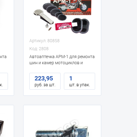
Артикул: 80858
Код: 2808
онта
Автоаптечка АРМ-1 для ремонта
шин и камер мотоциклов и
мопедов (пласт. бокс)
223,95
1
к.
руб. за шт.
шт. в упак.