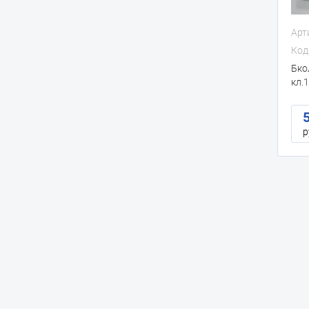
Арт
Код
Бко
кл.1
р