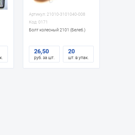
Артикул: 21010-3101040-008
Код: 0171
Болт колесный 2101 (Белеб.)
26,50
20
к.
руб. за шт.
шт. в упак.