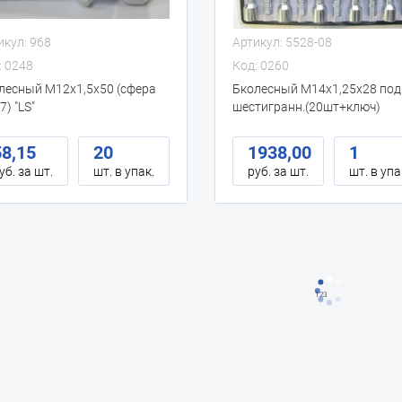
икул: 968
Артикул: 5528-08
: 0248
Код: 0260
лесный М12х1,5х50 (сфера
Бколесный М14х1,25х28 под
7) "LS"
шестигранн.(20шт+ключ)
блистер "LS"
58,15
20
1938,00
1
уб. за шт.
шт. в упак.
руб. за шт.
шт. в упа
123