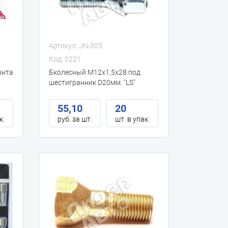
Артикул: JN-305
Код: 0221
онта
Бколесный М12х1,5х28 под
шестигранник D20мм. "LS"
55,10
20
к.
руб. за шт.
шт. в упак.