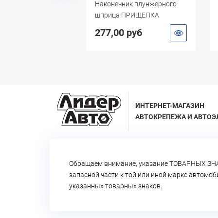
аслозаливной 160
Наконечник плунжерного
кий шланг)
шприца ПРИЩЕПКА
УСИЛЕННАЯ
 руб
277,00 руб
ИНТЕРНЕТ-МАГАЗИН
АВТОКРЕПЕЖА И АВТОЭ
Обращаем внимание, указание ТОВАРНЫХ ЗНА
запасной части к той или иной марке автомо
указанных товарных знаков.