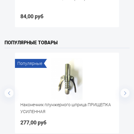
15,00 руб
ПОПУЛЯРНЫЕ ТОВАРЫ
рные
Популярные
ечник плунжерного шприца ПРИЩЕПКА
Щётка по металлу
ЕННАЯ
00 руб
57,20 руб