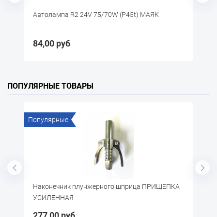
Автолампа R2 24V 75/70W (P45t) МАЯК
Автола
84,00 руб
15,00
ПОПУЛЯРНЫЕ ТОВАРЫ
Популярные
По
)
Наконечник плунжерного шприца ПРИЩЕПКА
Щ
УСИЛЕННАЯ
277,00 руб
5