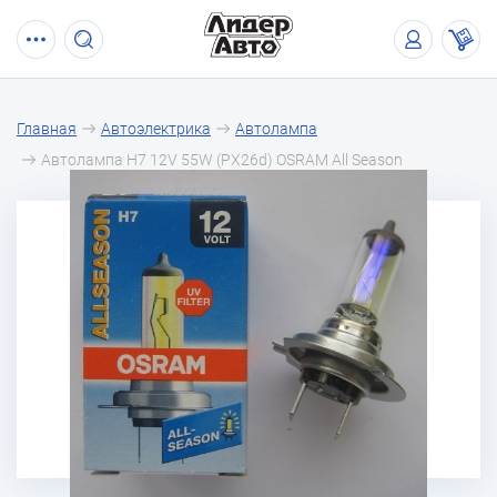
Главная
Автоэлектрика
Автолампа
Автолампа H7 12V 55W (PX26d) OSRAM All Season