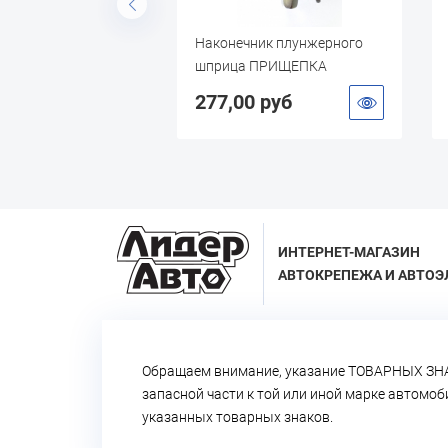
аслозаливной 160
Наконечник плунжерного
кий шланг)
шприца ПРИЩЕПКА
УСИЛЕННАЯ
 руб
277,00 руб
ИНТЕРНЕТ-МАГАЗИН
АВТОКРЕПЕЖА И АВТОЭ
Обращаем внимание, указание ТОВАРНЫХ ЗНА
запасной части к той или иной марке автомо
указанных товарных знаков.