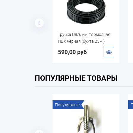
12/9мм. тормозная
Трубка D8/6мм. тормозная
ая (бухта 25м.)
ПВХ чёрная (бухта 25м.)
0 руб
590,00 руб
ПОПУЛЯРНЫЕ ТОВАРЫ
ые
Популярные