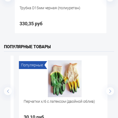
а
Трубка D15мм черная (полиуретан)
Т
330,35 руб
3
ПОПУЛЯРНЫЕ ТОВАРЫ
Популярные
По
А
Перчатки х/б с латексом (двойной облив)
Щ
30,10 руб
5