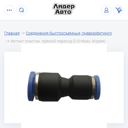
Главная
Соединения быстросъёмные, пневмофитинги
Фитинг пластик. прямой переход D10>8мм. (Корея)