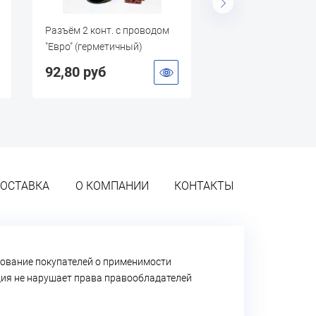
ом
Соединение (мама) под
Стяжка нейлон
шланг D8мм. "Miol"
5х300 Черная (
179,00 руб
235,00 руб
ОСТАВКА
О КОМПАНИИ
КОНТАКТЫ
ование покупателей о применимости
ация не нарушает права правообладателей