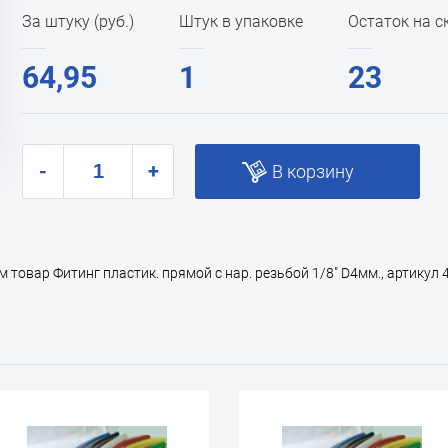
За штуку (руб.)
Штук в упаковке
Остаток на с
64,95
1
23
-
+
В корзину
овар Фитинг пластик. прямой с нар. резьбой 1/8" D4мм., артикул 45