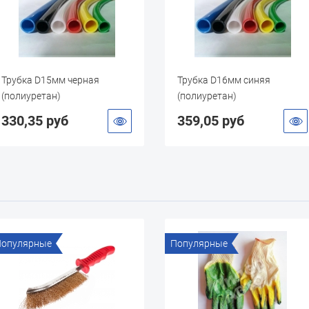
Трубка D16мм синяя
Фитинг прямой 6-М14*1,5
(полиуретан)
Camozzi 9512 (латунь)
359,05 руб
196,45 руб
Популярные
Популярные