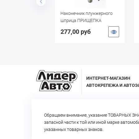
нечник плунжерного
Щётка по металлу
ца ПРИЩЕПКА
ЛЕННАЯ
,00 руб
57,20 руб
ИНТЕРНЕТ-МАГАЗИН
АВТОКРЕПЕЖА И АВТОЭ
Обращаем внимание, указание ТОВАРНЫХ ЗНА
запасной части к той или иной марке автомо
указанных товарных знаков.