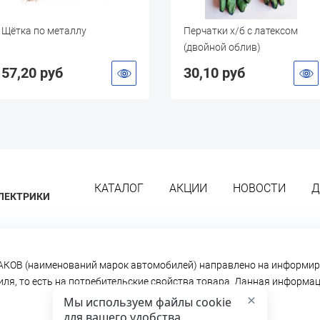
Перчатки х/б с латексом
Разъём 2 конт. с провод
(двойной облив)
"Евро" (герметичный)
30,10 руб
92,80 руб
КАТАЛОГ
АКЦИИ
НОВОСТИ
Д
ЛЕКТРИКИ
КОВ (наименований марок автомобилей) направлено на информир
биля, то есть на потребительские свойства товара. Данная информ
×
Мы используем файлы cookie
для вашего удобства