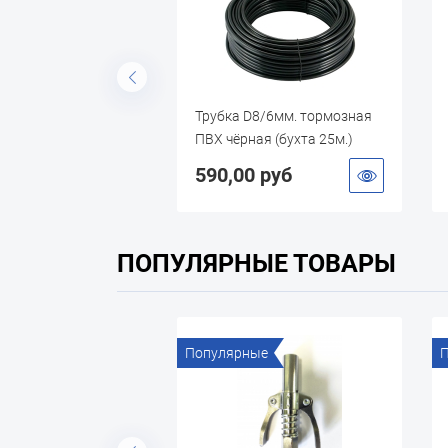
 D8/6мм. тормозная
Трубка D15мм черная
рная (бухта 25м.)
(полиуретан)
00 руб
330,35 руб
ПОПУЛЯРНЫЕ ТОВАРЫ
ярные
Популярные