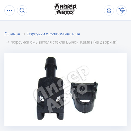
Главная
Форсунки стеклоомывателя
Форсунка омывателя стекла Бычок, Камаз (на дворник)