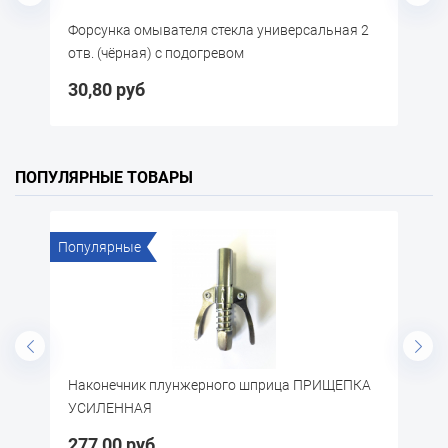
орсунка омывателя стекла универсальная 2
Форсунка омы
тв. (чёрная) с подогревом
0,80 руб
23,45 руб
ПОПУЛЯРНЫЕ ТОВАРЫ
Популярные
Попу
Наконечник плунжерного шприца ПРИЩЕПКА
Щётк
УСИЛЕННАЯ
277,00 руб
57,