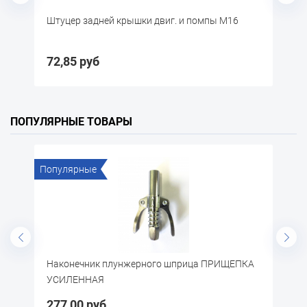
р задней крышки двиг. и помпы М16
газШтуцер ГЦС 31
5 руб
44,20 руб
ПОПУЛЯРНЫЕ ТОВАРЫ
Популярные
Популя
Наконечник плунжерного шприца ПРИЩЕПКА
Щётка 
УСИЛЕННАЯ
277,00 руб
57,20