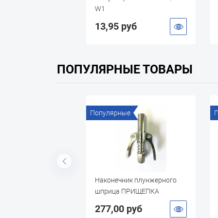
W1
W1
13,95 руб
14,85 руб
ПОПУЛЯРНЫЕ ТОВАРЫ
Популярные
Популярные
0
Наконечник плунжерного
Перчатки х/б с л
шприца ПРИЩЕПКА
(двойной облив)
УСИЛЕННАЯ
277,00 руб
30,10 руб