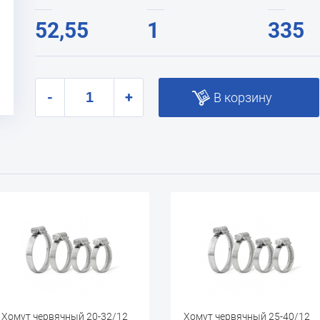
52,55
1
335
-
+
В корзину
32/12
Хомут червячный 25-40/12
Хомут червя