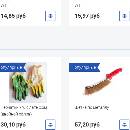
W1
W1
15,97 руб
16,93 ру
Популярные
Популяр
атексом
Щётка по металлу
Соедин
шланг D
57,20 руб
179,0