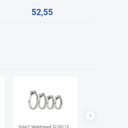
52,55
чный 32-50/12
Хомут червячный 40-60/12
Хо