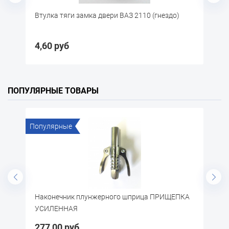
Втулка тяги замка двери ВАЗ 2110 (гнездо)
Соеденит
(двойник)
4,60 руб
4,00 руб
ПОПУЛЯРНЫЕ ТОВАРЫ
Популярные
Поп
Наконечник плунжерного шприца ПРИЩЕПКА
Щё
УСИЛЕННАЯ
277,00 руб
57