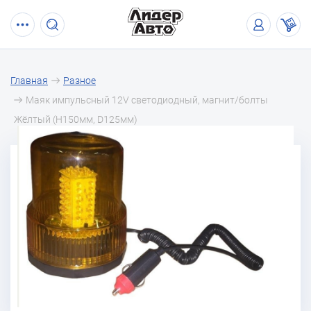
Главная
Разное
Маяк импульсный 12V светодиодный, магнит/болты
Жёлтый (H150мм, D125мм)