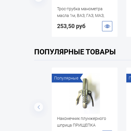
Трос-трубка манометра
Шланг в металлооплетк
масла 1м, ВАЗ, ГАЗ, МАЗ,
(угольник d10) L=0.5 м
ЗИЛ, МТЗ, ЮМЗ, ДТ, СМД
253,50 руб
256,35 руб
ПОПУЛЯРНЫЕ ТОВАРЫ
Популярные
Популярные
Наконечник плунжерного
Щётка по металлу
шприца ПРИЩЕПКА