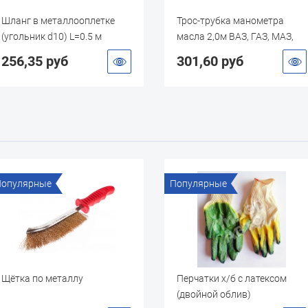
е
Трос-трубка манометра
Трос-трубка м
масла 2,0м ВАЗ, ГАЗ, МАЗ,
масла 1,5м ВАЗ
ЗИЛ, МТЗ, ЮМЗ, ДТ, СМД
ЗИЛ, МТЗ, ЮМЗ
301,60 руб
292,50 руб
Популярные
Популярны
Перчатки х/б с латексом
Разъём 2 
(двойной облив)
"Евро" (г