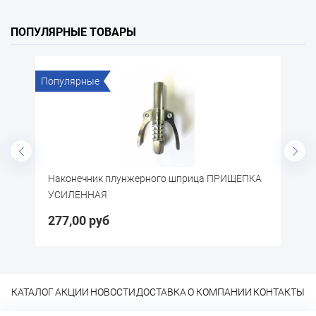
ПОПУЛЯРНЫЕ ТОВАРЫ
е
Популярные
ик плунжерного шприца ПРИЩЕПКА
Перчатки х/б с латекс
АЯ
руб
30,10 руб
КАТАЛОГ
АКЦИИ
НОВОСТИ
ДОСТАВКА
О КОМПАНИИ
КОНТАКТЫ