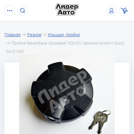
Главная
Разное
Крышки, пробки
Пробка бензобака грузовая VOLVO с замком (ключ с боку)
DA-01362