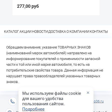
277,00 руб
30
КАТАЛОГ
АКЦИИ
НОВОСТИ
ДОСТАВКА
О КОМПАНИИ
КОНТАКТЫ
Обращаем внимание, указание ТОВАРНЫХ ЗНАКОВ
(наименований марок автомобилей) направлено на
информирование покупателей о применимости запасной
части к той или иной марке автомобиля, то есть на
потребительские свойства товара. Данная информация не
нарушает права правообладателей указанных товарных
знаков.
×
Мы используем файлы cookie
для вашего удобства
+7 (473) 2-333-717
info@lideravto36.ru
пользования сайтом.
Подробнее