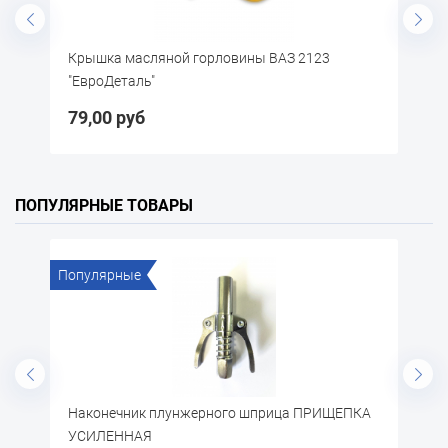
Крышка масляной горловины ВАЗ 2123
Колпачок 
"ЕвроДеталь"
высокий 
79,00 руб
92,50 р
ПОПУЛЯРНЫЕ ТОВАРЫ
Популярные
Поп
Наконечник плунжерного шприца ПРИЩЕПКА
Пе
УСИЛЕННАЯ