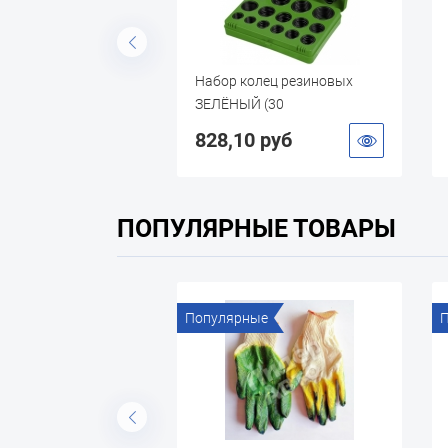
олец резиновых
Набор колец резиновых
(30
ЗЕЛЁНЫЙ (30
,407шт.)
размеров,382шт.)
 руб
828,10 руб
ПОПУЛЯРНЫЕ ТОВАРЫ
ые
Популярные