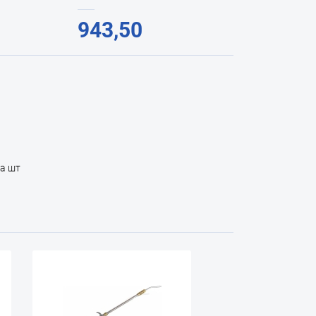
943,50
за шт