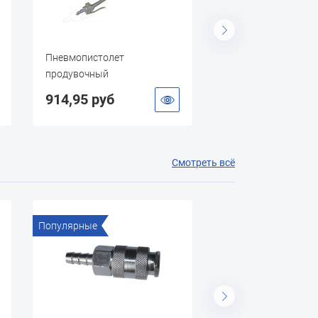
Пневмопистолет
Пневмопистолет
продувочный
продувочный с нос
телескопический
мм.
914,95 руб
1097,00 руб
Смотреть всё
Популярные
Популярные