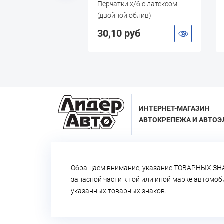
ник плунжерного
Перчатки х/б с латексом
 ПРИЩЕПКА
(двойной облив)
НАЯ
 руб
30,10 руб
ИНТЕРНЕТ-МАГАЗИН
АВТОКРЕПЕЖА И АВТОЭ
Обращаем внимание, указание ТОВАРНЫХ ЗНА
запасной части к той или иной марке автомо
указанных товарных знаков.