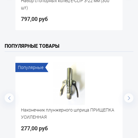
Набор стопорных колец E-CLIP 3-22 мм (300
Опрыск
шт)
клапан
797,00 руб
485,3
ПОПУЛЯРНЫЕ ТОВАРЫ
Популярные
По
)
Наконечник плунжерного шприца ПРИЩЕПКА
П
УСИЛЕННАЯ
277,00 руб
3