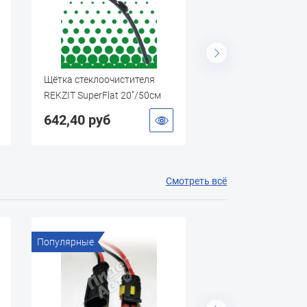
Щётка стеклоочистителя
Щётка стеклоочист
REKZIT SuperFlat 20"/50см
REKZIT SuperFlat 1
(мультиадаптер)
(мультиадаптер)
642,40 руб
466,15 руб
Смотреть всё
Популярные
Популярные