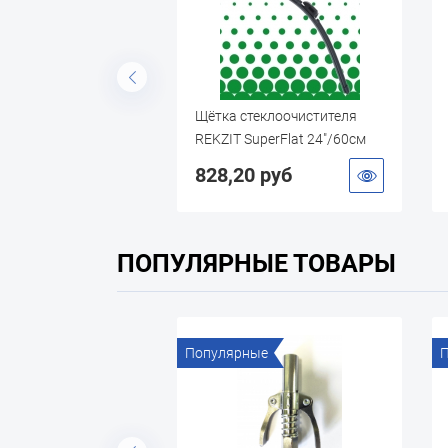
еклоочистителя
Щётка стеклоочистителя
uperFlat 26"/65см
REKZIT SuperFlat 24"/60см
даптер)
(мультиадаптер)
 руб
828,20 руб
ПОПУЛЯРНЫЕ ТОВАРЫ
ые
Популярные