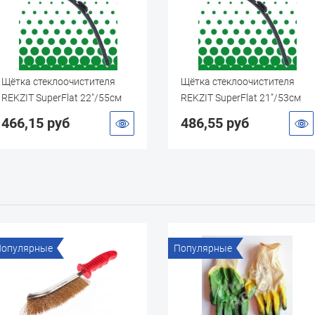
Щётка стеклоочистителя
Щётка стеклоочистителя
REKZIT SuperFlat 22"/55см
REKZIT SuperFlat 21"/53см
(мультиадаптер)
(мультиадаптер)
466,15 руб
486,55 руб
Популярные
Популярные