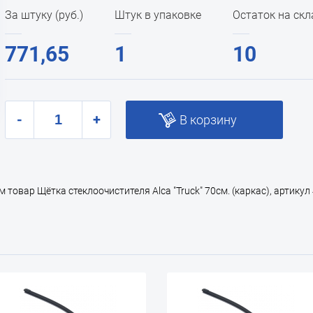
За штуку (руб.)
Штук в упаковке
Остаток на скл
771,65
1
10
-
+
В корзину
овар Щётка стеклоочистителя Alca "Truck" 70см. (каркас), артикул 4