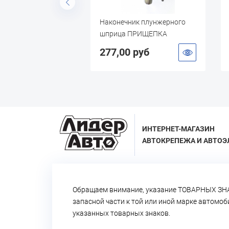
аслозаливной 160
Наконечник плунжерного
кий шланг)
шприца ПРИЩЕПКА
УСИЛЕННАЯ
 руб
277,00 руб
ИНТЕРНЕТ-МАГАЗИН
АВТОКРЕПЕЖА И АВТОЭ
Обращаем внимание, указание ТОВАРНЫХ ЗНА
запасной части к той или иной марке автомо
указанных товарных знаков.