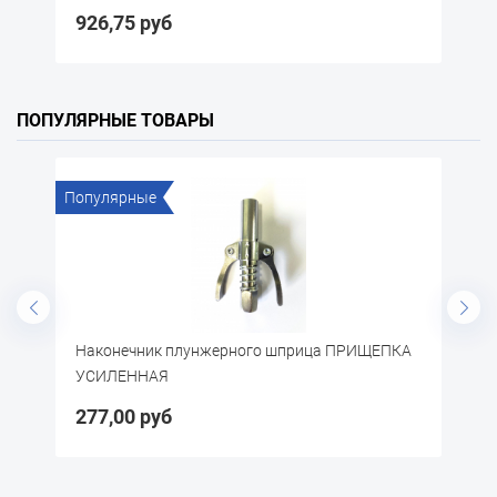
263,85 руб
ПОПУЛЯРНЫЕ ТОВАРЫ
е
Популярные
ик плунжерного шприца ПРИЩЕПКА
Щётка по металлу
АЯ
руб
57,20 руб