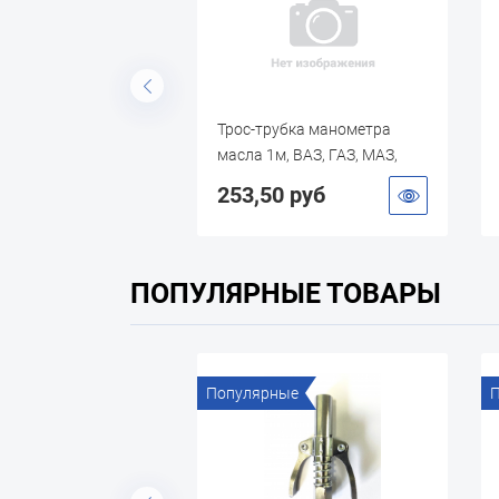
металлооплетке
Трос-трубка манометра
 d10) L=0.4 м
масла 1м, ВАЗ, ГАЗ, МАЗ,
ЗИЛ, МТЗ, ЮМЗ, ДТ, СМД
 руб
253,50 руб
ПОПУЛЯРНЫЕ ТОВАРЫ
ые
Популярные