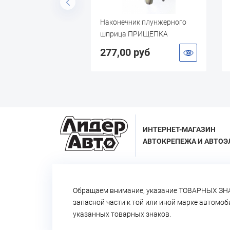
аслозаливной 160
Наконечник плунжерного
кий шланг)
шприца ПРИЩЕПКА
УСИЛЕННАЯ
 руб
277,00 руб
ИНТЕРНЕТ-МАГАЗИН
АВТОКРЕПЕЖА И АВТОЭ
Обращаем внимание, указание ТОВАРНЫХ ЗНА
запасной части к той или иной марке автомо
указанных товарных знаков.