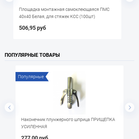
амоклеющаяся ПМС
Площадка монтажная самоклеющая
 КСС (100шт)
30х30 Белая, для стяжек КСС (100шт
381,85 руб
ПОПУЛЯРНЫЕ ТОВАРЫ
Популярные
жерного шприца ПРИЩЕПКА
Перчатки х/б с латексом (дво
30,10 руб