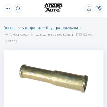
Главная
Автокрепеж
Штуцера, переходники
Трубка соединит. для шлангов переходная D18>20мм.
(метал.)