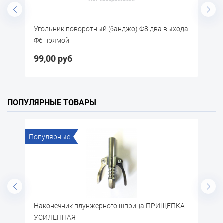
 (банджо) Ф8 два выхода
Тройник РВД М20хМ20хМ20 с гайк
(метал.)
78,35 руб
ПОПУЛЯРНЫЕ ТОВАРЫ
е
Популярные
ик плунжерного шприца ПРИЩЕПКА
Щётка по металлу
АЯ