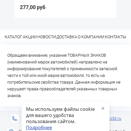
руб
57,20 руб
КАТАЛОГ
АКЦИИ
НОВОСТИ
ДОСТАВКА
О КОМПАНИИ
КОНТАКТЫ
Обращаем внимание, указание ТОВАРНЫХ ЗНАКОВ
(наименований марок автомобилей) направлено на
информирование покупателей о применимости запасной
части к той или иной марке автомобиля, то есть на
потребительские свойства товара. Данная информация не
нарушает права правообладателей указанных товарных
знаков.
×
Мы используем файлы cookie
для вашего удобства
+7 (473) 2-333-717
info@lideravto36.ru
пользования сайтом.
Подробнее