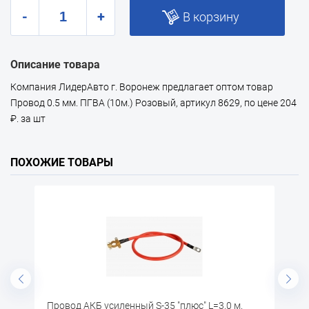
-
+
В корзину
Описание товара
Компания ЛидерАвто г. Воронеж предлагает оптом товар
Провод 0.5 мм. ПГВА (10м.) Розовый, артикул 8629, по цене 204
₽. за шт
ПОХОЖИЕ ТОВАРЫ
Провод АКБ усиленный S-35 "плюс" L=3,0 м.
П