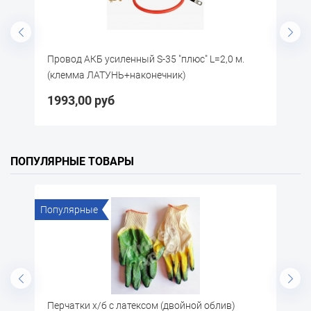
Провод АКБ усиленный S-35 "плюс" L=2,0 м.
П
(клемма ЛАТУНЬ+наконечник)
к
1993,00 руб
9
ПОПУЛЯРНЫЕ ТОВАРЫ
Популярные
По
А
Перчатки х/б с латексом (двойной облив)
Щ