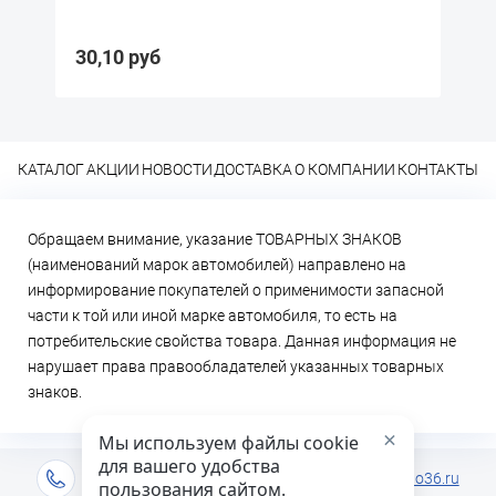
30,10 руб
5
КАТАЛОГ
АКЦИИ
НОВОСТИ
ДОСТАВКА
О КОМПАНИИ
КОНТАКТЫ
Обращаем внимание, указание ТОВАРНЫХ ЗНАКОВ
(наименований марок автомобилей) направлено на
информирование покупателей о применимости запасной
части к той или иной марке автомобиля, то есть на
потребительские свойства товара. Данная информация не
нарушает права правообладателей указанных товарных
знаков.
×
Мы используем файлы cookie
для вашего удобства
+7 (473) 2-333-717
info@lideravto36.ru
пользования сайтом.