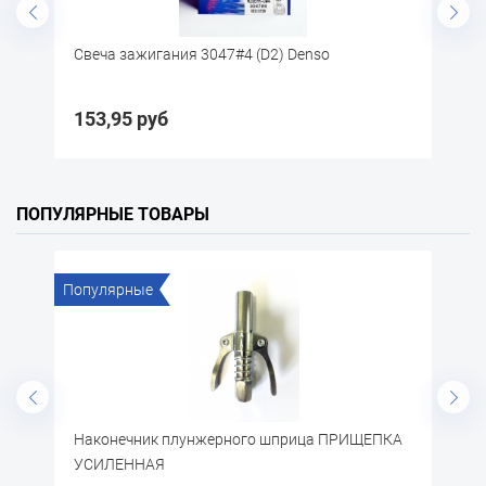
Свеча зажигания 3047#4 (D2) Denso
С
153,95 руб
1
ПОПУЛЯРНЫЕ ТОВАРЫ
Популярные
По
)
Наконечник плунжерного шприца ПРИЩЕПКА
П
УСИЛЕННАЯ