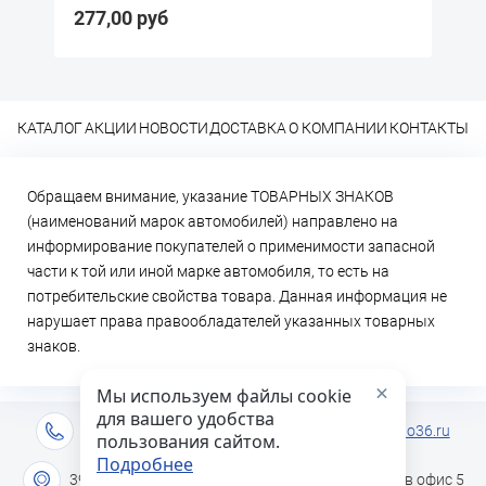
277,00 руб
3
КАТАЛОГ
АКЦИИ
НОВОСТИ
ДОСТАВКА
О КОМПАНИИ
КОНТАКТЫ
Обращаем внимание, указание ТОВАРНЫХ ЗНАКОВ
(наименований марок автомобилей) направлено на
информирование покупателей о применимости запасной
части к той или иной марке автомобиля, то есть на
потребительские свойства товара. Данная информация не
нарушает права правообладателей указанных товарных
знаков.
×
Мы используем файлы cookie
для вашего удобства
+7 (473) 2-333-717
info@lideravto36.ru
пользования сайтом.
Подробнее
394051 г. Воронеж, ул. Героев Сибиряков дом 1в офис 5