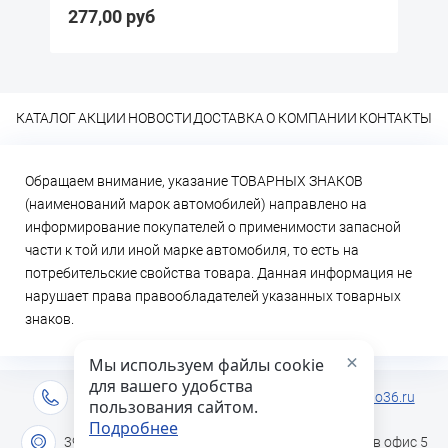
руб
57,20 руб
КАТАЛОГ
АКЦИИ
НОВОСТИ
ДОСТАВКА
О КОМПАНИИ
КОНТАКТЫ
Обращаем внимание, указание ТОВАРНЫХ ЗНАКОВ
(наименований марок автомобилей) направлено на
информирование покупателей о применимости запасной
части к той или иной марке автомобиля, то есть на
потребительские свойства товара. Данная информация не
нарушает права правообладателей указанных товарных
знаков.
×
Мы используем файлы cookie
для вашего удобства
+7 (473) 2-333-717
info@lideravto36.ru
пользования сайтом.
Подробнее
394051 г. Воронеж, ул. Героев Сибиряков дом 1в офис 5