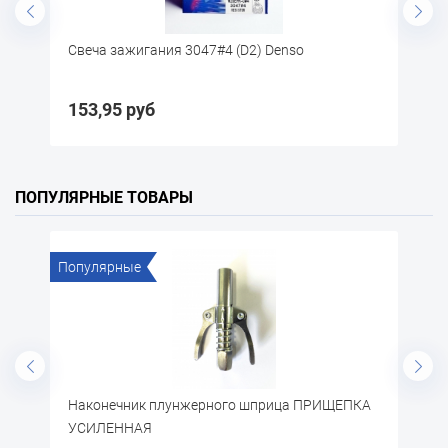
#4 (D2) Denso
Свеча зажигания 3043#4 (D4) Den
123,15 руб
ПОПУЛЯРНЫЕ ТОВАРЫ
е
Популярные
ик плунжерного шприца ПРИЩЕПКА
Щётка по металлу
АЯ